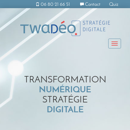
06 80 21 66 51
Contact
Quiz
Toggle
naviga
TRANSFORMATION
NUMÉRIQUE
STRATÉGIE
DIGITALE