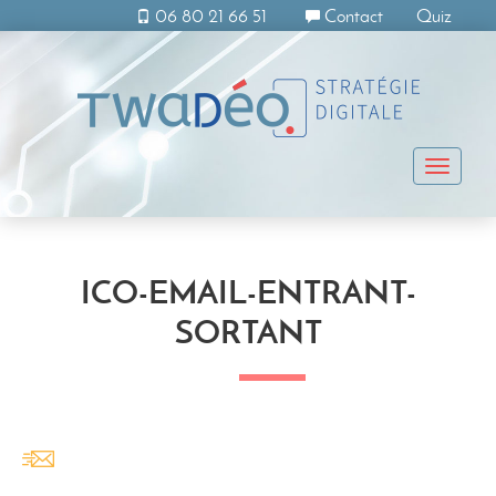
06 80 21 66 51
Contact
Quiz
Toggle
naviga
ICO-EMAIL-ENTRANT-
SORTANT